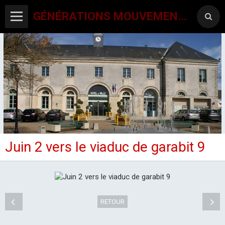
GÉNÉRATIONS MOUVEMENT INTERCLUBS CHAMPAGNE CONLINOISE
Juin 2 vers le viaduc de garabit 9
ACCUEIL
CANTON-ACTIVITES
SORTIES SEJOURS
RETOUR
AGENDA PAR ACTIVITE