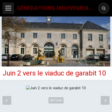
GÉNÉRATIONS MOUVEMENT INTERCLUBS CHAMPAGNE CONLINOISE
Juin 2 vers le viaduc de garabit 10
ACCUEIL
CANTON-ACTIVITES
SORTIES SEJOURS
RETOUR
AGENDA PAR ACTIVITE