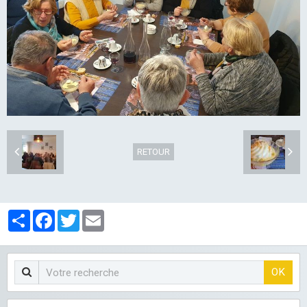
LES CLUBS
RETOUR
Partager
Facebook
Twitter
Email
OK