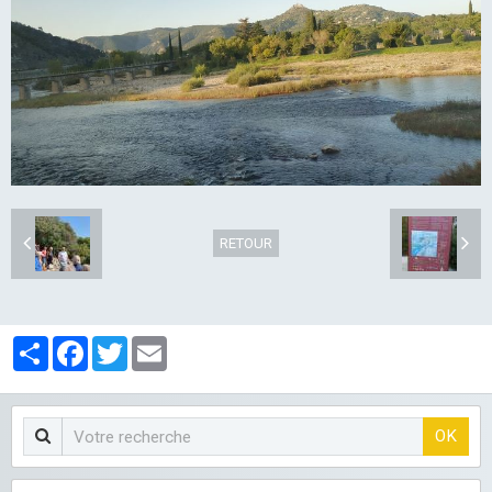
LES CLUBS
RETOUR
Partager
Facebook
Twitter
Email
OK