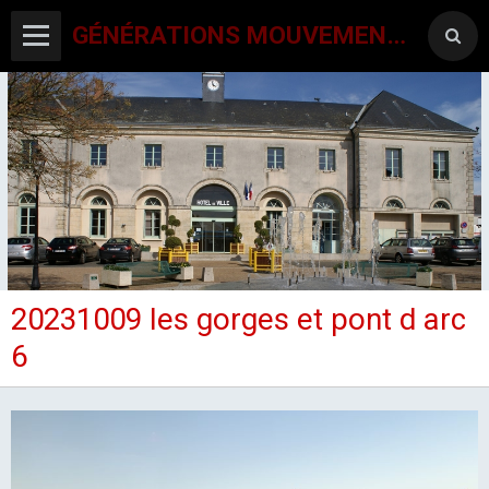
GÉNÉRATIONS MOUVEMENT INTERCLUBS CHAMPAGNE CONLINOISE
20231009 les gorges et pont d arc
ACCUEIL
6
CANTON-ACTIVITES
SORTIES SEJOURS
AGENDA PAR ACTIVITE