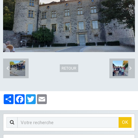
LES CLUBS
RETOUR
Partager
Facebook
Twitter
Email
OK