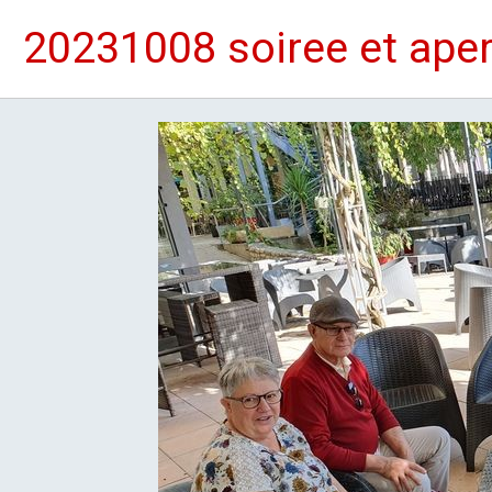
20231008 soiree et aperi