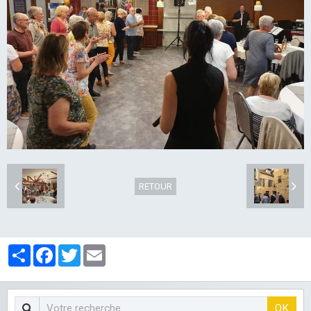
LES CLUBS
RETOUR
Partager
Facebook
Twitter
Email
OK