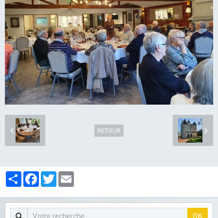
LES CLUBS
RETOUR
Partager
Facebook
Twitter
Email
OK