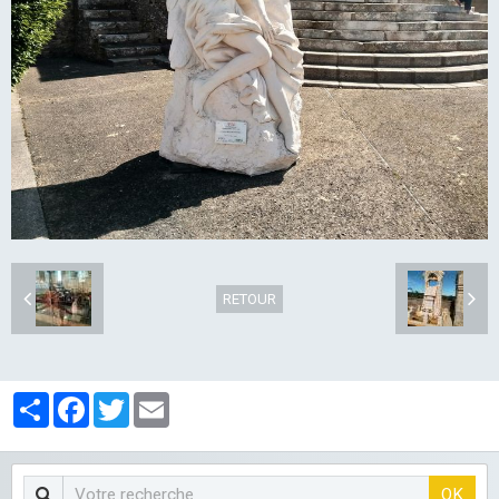
LES CLUBS
RETOUR
Partager
Facebook
Twitter
Email
OK