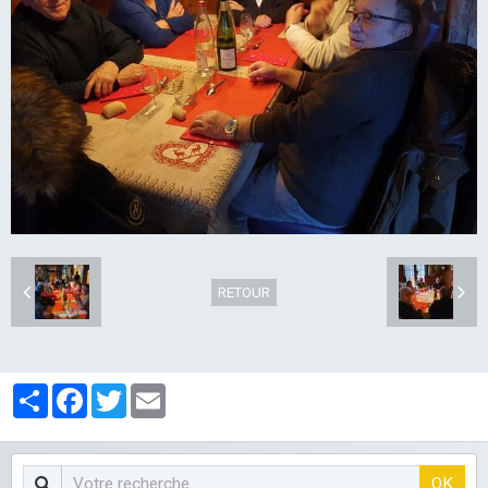
LES CLUBS
RETOUR
Partager
Facebook
Twitter
Email
OK