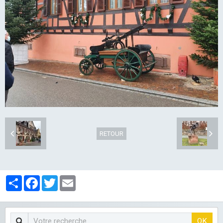
LES CLUBS
RETOUR
Partager
Facebook
Twitter
Email
OK