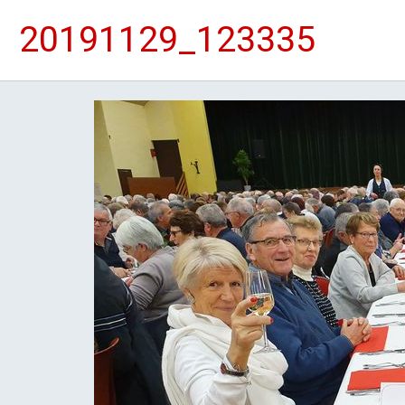
20191129_123335