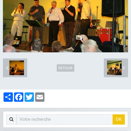
LES CLUBS
RETOUR
Partager
Facebook
Twitter
Email
OK