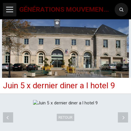
GÉNÉRATIONS MOUVEMENT INTERCLUBS CHAMPAGNE CONLINOISE
Juin 5 x dernier diner a l hotel 9
ACCUEIL
CANTON-ACTIVITES
SORTIES SEJOURS
RETOUR
AGENDA PAR ACTIVITE