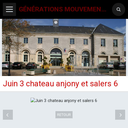
GÉNÉRATIONS MOUVEMENT INTERCLUBS CHAMPAGNE CONLINOISE
Juin 3 chateau anjony et salers 6
ACCUEIL
CANTON-ACTIVITES
SORTIES SEJOURS
RETOUR
AGENDA PAR ACTIVITE