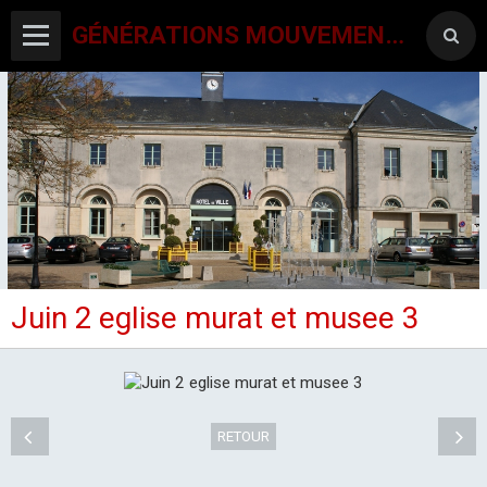
GÉNÉRATIONS MOUVEMENT INTERCLUBS CHAMPAGNE CONLINOISE
Juin 2 eglise murat et musee 3
ACCUEIL
CANTON-ACTIVITES
SORTIES SEJOURS
RETOUR
AGENDA PAR ACTIVITE