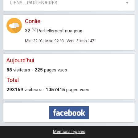
LIENS - PARTENAIRES
Conlie
°C
32
Partiellement nuageux
Min: 32 °C | Max: 32 °C | Vent: 8 kmh 147°
Aujourd'hui
88
visiteurs -
225
pages vues
Total
293169
visiteurs -
1057415
pages vues
Mentions légales