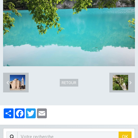
LES CLUBS
RETOUR
Partager
Facebook
Twitter
Email
OK