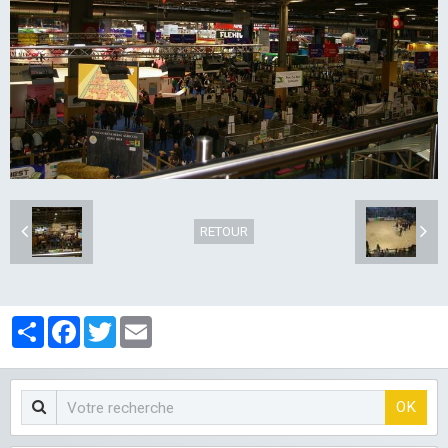
LES CLUBS
RETOUR
Partager
Facebook
Twitter
Email
OK