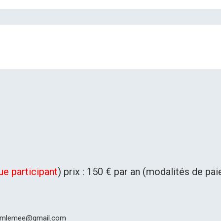
ue participant
) prix : 150 € par an (modalités de pa
 mjmlemee@gmail.com