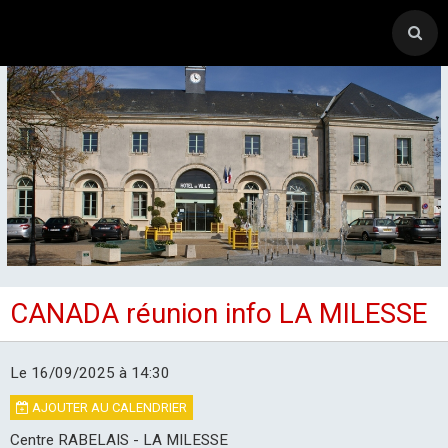
ACCUEIL
CANADA réunion info LA MILESSE
CANTON-ACTIVITES
SORTIES SEJOURS
Le 16/09/2025
à 14:30
AJOUTER AU CALENDRIER
AGENDA PAR ACTIVITE
Centre RABELAIS - LA MILESSE