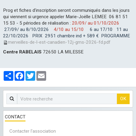
LES CLUBS
Prog et fiches d'inscription seront communiqués dans les jours
qui viennent si urgence appeler Marie-Joëlle LEMEE 06 81 51
15 53 - 5 périodes de réalisation :
20/09/ au 01/10/2026
27/09/ au 8/10/2026
4/10 au 15/10
6 au 17/10
11 au
22/10/2026 PRIX 2951 chambre ind + 589 € PROGRAMME
merveilles-de-l-est-canadien-12j-gms-2026-fd.pdf
Centre RABELAIS
72650 LA MILESSE
Partager
Facebook
Twitter
Email
OK
CONTACT
Contacter l'association